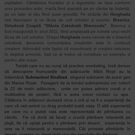
ospitalieri. Cântărirea fructelor și a legumelor se face conform
unui procedeu antic, marfa fiind așezată pe un cântar tip balanță,
pe un taler al său fiind puse greutăți. Pe străzile din
Hurghada
veți descoperi și un lăcaș de cult ortodox și anume:
Biserica
Ortodoxă Coaptă "Sfânta Catedrală Shenouda"
. Biserica a
fost inaugurată în anul 2011, fiind amplasată pe ruinele unui vechi
lăcaș de cult ortodox. Orașul
Hurghada
avea nevoie de o biserică
ortodoxă, deoarece comunitatea creștinilor este în continuă
creștere. Admirabil este faptul că musulmanii și creștinii viețuiesc
în deplină armonie, fapt ce ar trebui să constituie un exemplu și
pentru alte orașe.
Turiștii care nu au curaj să practice snorkeling, însă doresc
să descopere frumusețile din adâncurile Mării Roșii au la
îndemână
Submarinul Sindbad
, singurul submarin de acest gen
din Marea Roșie. Pasagerii de la bordul submarinului vor coborî
la 22 de metri adâncime, unde vor putea admira corali și o
multitudine de peșteri, fără a avea vreun contact cu apa.
Călătoria în adâncuri durează circa o oră și va fi o experiență de
care vă veți aminti cu drag probabil toată viața.
O altă experiență
pe care nu o puteți rata este reprezentată de plimbarea cu
cămila. Fie că doriți să faceți o scurtă plimbare relaxantă pe
plajă, fie că optați pentru o plimbare prin deșert, experiența în
sine va fi relaxantă și memorabilă. Cât privește plimbările în
deșert, acestea au drept țintă una din așezările din Bedouin.