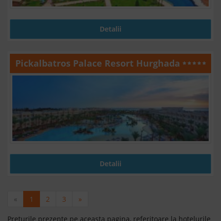
Detalii
Pickalbatros Palace Resort Hurghada
Detalii
«
1
2
3
»
Preturile prezente pe aceasta pagina, referitoare la hotelurile