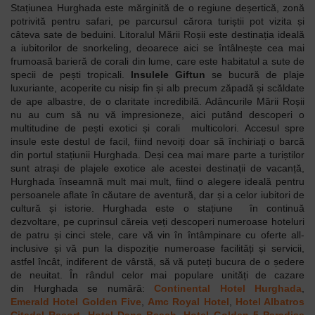
Stațiunea Hurghada este mărginită de o regiune deșertică, zonă
potrivită pentru safari, pe parcursul cărora turiștii pot vizita și
câteva sate de beduini. Litoralul Mării Roșii este destinația ideală
a iubitorilor de snorkeling, deoarece aici se întâlnește cea mai
frumoasă barieră de corali din lume, care este habitatul a sute de
specii de pești tropicali.
Insulele Giftun
se bucură de plaje
luxuriante, acoperite cu nisip fin și alb precum zăpadă și scăldate
de ape albastre, de o claritate incredibilă. Adâncurile Mării Roșii
nu au cum să nu vă impresioneze, aici putând descoperi o
multitudine de pești exotici și corali multicolori. Accesul spre
insule este destul de facil, fiind nevoiți doar să închiriați o barcă
din portul stațiunii
Hurghada.
Deși cea mai mare parte a turiștilor
sunt atrași de plajele exotice ale acestei destinații de vacanță,
Hurghada înseamnă mult mai mult, fiind o alegere ideală pentru
persoanele aflate în căutare de aventură, dar și a celor iubitori de
cultură și istorie. Hurghada este o stațiune în continuă
dezvoltare, pe cuprinsul căreia veți descoperi numeroase hoteluri
de patru și cinci stele, care vă vin în întâmpinare cu oferte all-
inclusive și vă pun la dispoziție numeroase facilități și servicii,
astfel încât, indiferent de vârstă, să vă puteți bucura de o ședere
de neuitat. În rândul celor mai populare unități de cazare
din
Hurghada se numără:
Continental Hotel
Hurghada
,
Emerald Hotel Golden Five
,
Amc Royal Hotel
,
Hotel Albatros
Citadel Resort
,
Hotel Dana Beach
,
Hotel Golden 5 Paradise