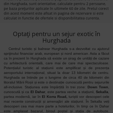
din Hurghada, sunt orientative, calculate pentru 2 persoane,
pe baza prețurilor aplicate în ultimele 60 de zile. Pretul corect
din acest moment este afisat in pagina de rezervare si este
calculat in functie de ofertele si disponibilitatea curenta.
Optați pentru un sejur exotic în
Hurghada
Centrul turistic și balnear Hurghada s-a dezvoltat cu ajutorul
sprijinului financiar arab, european și nord american. Asta a făcut
ca în prezent în Hurghada să existe un șirag de unități de cazare
cu arhitectură orientală, care mai de care mai spectaculoase.
Potențialul turistic al stațiunii este amplificat și de prezența
aeroportului internațional, situat la doar 13 kilometri de centru.
Hurghada se întinde pe o lungime de circa 40 de kilometri din
litoralul Mării Roșii și este o destinație cunoscută pentru sejururile
all-inclusive. Stațiunea este împărțită în trei zone:
Down Town
,
cunoscută și ca
El Dahar
, este partea veche a stațiunii,
Sekalla
,
partea modernă, iar în
El Korra Road,
turiștii vor descoperi cele
mai recente construcții și amenajări ale stațiunii. În Sekalla veți
descoperi cea mai mare parte a hotelurilor, în timp ce în Dahar
este amplasat bazarul, biroul poștal și stația de autobuze.