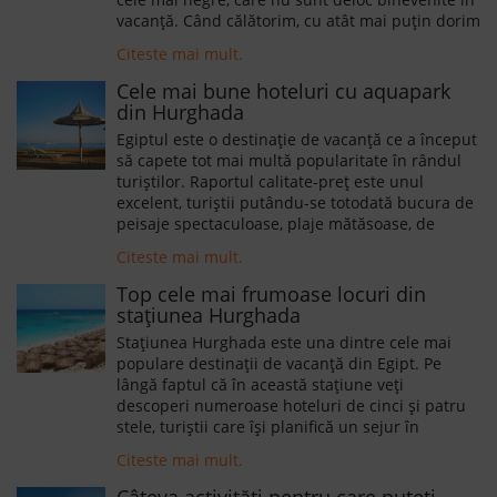
vacanță. Când călătorim, cu atât mai puțin dorim
să fim privați de accesul la internet și la rețelele
Citeste mai mult.
de socializare, deoarece vrem să încărcăm cât
mai repede cele mai reușite fotografii sau să le
Cele mai bune hoteluri cu aquapark
trimitem celor dragi, rămași acasă. În Egipt fie vă
din Hurghada
limitați la internetul wireless din hoteluri,
Egiptul este o destinație de vacanță ce a început
restaurante și alte localuri, fie optați pentru
să capete tot mai multă popularitate în rândul
cartele locale PrePay.
turiștilor. Raportul calitate-preț este unul
excelent, turiștii putându-se totodată bucura de
peisaje spectaculoase, plaje mătăsoase, de
activități aparte și de excursii către cele mai
Citeste mai mult.
interesante atracții turistice ale lumii antice.
Hurghada este cea mai apreciată stațiune
Top cele mai frumoase locuri din
turistică egipteană de pe litoralul Mării Roșii,
stațiunea Hurghada
turiștii fiind atrași de infrastructura sa
Stațiunea Hurghada este una dintre cele mai
dezvoltată, precum și de atmosfera animată.
populare destinații de vacanță din Egipt. Pe
Pentru turiștii care doresc să-și petreacă
lângă faptul că în această stațiune veți
vacanța alături de copii, dar nu numai, ne-am
descoperi numeroase hoteluri de cinci și patru
gândit să întocmim un articol referitor la cele
stele, turiștii care își planifică un sejur în
mai populare hoteluri care oferă acces la
Hurghada vor putea vizita și orașul vechi, Dahar.
aquapark-uri.
Citeste mai mult.
Câteva activități pentru care puteți