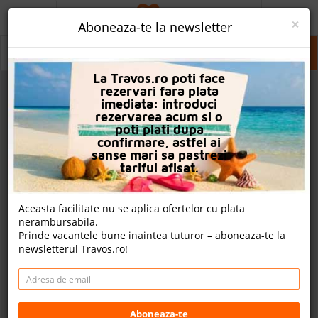
ACASA
×
Aboneaza-te la newsletter
PROMO
Hurghada
Hurghada
La Travos.ro poti face
CAUTA REZERVARE
rezervari fara plata
imediata: introduci
OFERTA PERSONALIZATA
rezervarea acum si o
poti plati dupa
DESPRE NOI
confirmare, astfel ai
sanse mari sa pastrezi
LOGIN
tariful afisat.
CAZARE
Aceasta facilitate nu se aplica ofertelor cu plata
nerambursabila.
CHARTER AVION
Prinde vacantele bune inaintea tuturor – aboneaza-te la
newsletterul Travos.ro!
CAZARE + AUTOCAR
CONTACT
LANGUAGE
Aboneaza-te