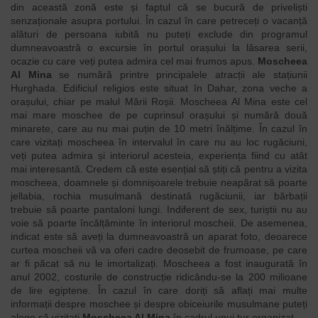
din această zonă este și faptul că se bucură de priveliști
senzaționale asupra portului. În cazul în care petreceți o vacanță
alături de persoana iubită nu puteți exclude din programul
dumneavoastră o excursie în portul orașului la lăsarea serii,
ocazie cu care veți putea admira cel mai frumos apus.
Moscheea
Al Mina
se numără printre principalele atracții ale stațiunii
Hurghada. Edificiul religios este situat în Dahar, zona veche a
orașului, chiar pe malul Mării Roșii. Moscheea Al Mina este cel
mai mare moschee de pe cuprinsul orașului și numără două
minarete, care au nu mai puțin de 10 metri înălțime. În cazul în
care vizitați moscheea în intervalul în care nu au loc rugăciuni,
veți putea admira și interiorul acesteia, experiența fiind cu atât
mai interesantă. Credem că este esențial să știți că pentru a vizita
moscheea, doamnele și domnișoarele trebuie neapărat să poarte
jellabia, rochia musulmană destinată rugăciunii, iar bărbații
trebuie să poarte pantaloni lungi. Indiferent de sex, turiștii nu au
voie să poarte încălțăminte în interiorul moscheii.
De asemenea,
indicat este să aveți la dumneavoastră un aparat foto, deoarece
curtea moscheii vă va oferi cadre deosebit de frumoase, pe care
ar fi păcat să nu le imortalizați. Moscheea a fost inaugurată în
anul 2002, costurile de construcție ridicându-se la 200 milioane
de lire egiptene. În cazul în care doriți să aflați mai multe
informații despre moschee și despre obiceiurile musulmane puteți
alege să vizitați
Moscheea Al Mina
în cadrul unui tur organizat.