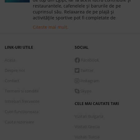
restaurantele, cafenelele și barurile de pe
cuprinsul său. Relaxarea de pe plajă și
activitățile sportive pot fi completate de
savurarea unor cocktail-uri delicioase, a berilor
Citeste mai mult.
reci și a diverselor gustări și preparate cu care
vă întâmpină restaurantele din stațiune.
LINK-URI UTILE
SOCIAL
Acasa
Facebook
Despre noi
Twitter
Contact
Instagram
Termeni si conditii
Skype
Intrebari frecvente
CELE MAI CAUTATE TARI
Cum functioneaza
Vizitati Bulgaria
Cauta rezervare
Vizitati Grecia
Vizitati Turcia