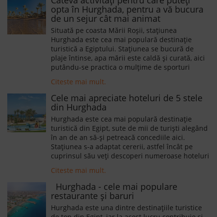
opta în Hurghada, pentru a vă bucura
de un sejur cât mai animat
Situată pe coasta Mării Roșii, stațiunea
Hurghada este cea mai populară destinație
turistică a Egiptului. Stațiunea se bucură de
plaje întinse, apa mării este caldă și curată, aici
putându-se practica o mulțime de sporturi
acvatice, precum scufundări, snorkeling și
Citeste mai mult.
kitesurfing.
Cele mai apreciate hoteluri de 5 stele
din Hurghada
Hurghada este cea mai populară destinație
turistică din Egipt, sute de mii de turiști alegând
în an de an să-și petreacă concediile aici.
Stațiunea s-a adaptat cererii, astfel încât pe
cuprinsul său veți descoperi numeroase hoteluri
în stil oriental, care oferă oaspeților lor o gamă
Citeste mai mult.
variată de facilități și servicii.
Hurghada - cele mai populare
restaurante și baruri
Hurghada este una dintre destinațiile turistice
de top din Egipt, iar la acest lucru contribuie și