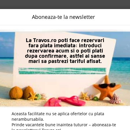
NALIZATA
DESTINATII
LOGIN
EURO
LANGUAGE
B2B
Aboneaza-te la newsletter
Hoteluri in Hurghada
Desert Rose Resort
La Travos.ro poti face rezervari
fara plata imediata: introduci
rezervarea acum si o poti plati
dupa confirmare, astfel ai sanse
mari sa pastrezi tariful afisat.
Aceasta facilitate nu se aplica ofertelor cu plata
nerambursabila.
Prinde vacantele bune inaintea tuturor – aboneaza-te