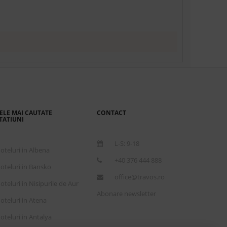
ELE MAI CAUTATE
CONTACT
TATIUNI
L-S: 9-18
oteluri in Albena
+40 376 444 888
oteluri in Bansko
office@travos.ro
oteluri in Nisipurile de Aur
Abonare newsletter
oteluri in Atena
oteluri in Antalya