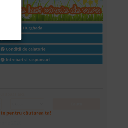
Hoteluri in Hurghada
Articole
Conditii de calatorie
Intrebari si raspunsuri
ul apasa aici.
Cauta
nte pentru căutarea ta!
mbrie 2026