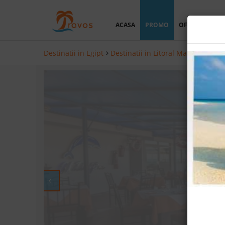
ACASA
PROMO
OFERTA PERSO
Destinatii in Egipt
Destinatii in Litoral Marea Rosie