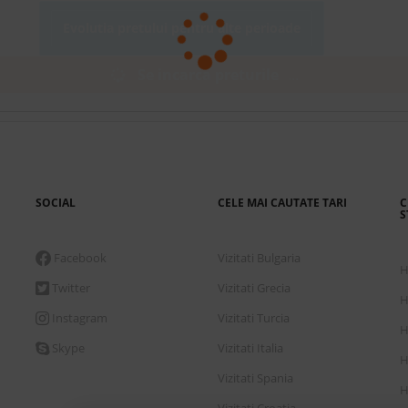
Evolutia pretului pentru alte perioade
Se incarca preturile
.
.
.
SOCIAL
CELE MAI CAUTATE TARI
C
S
Facebook
Vizitati Bulgaria
H
Twitter
Vizitati Grecia
H
Instagram
Vizitati Turcia
H
Skype
Vizitati Italia
H
Vizitati Spania
H