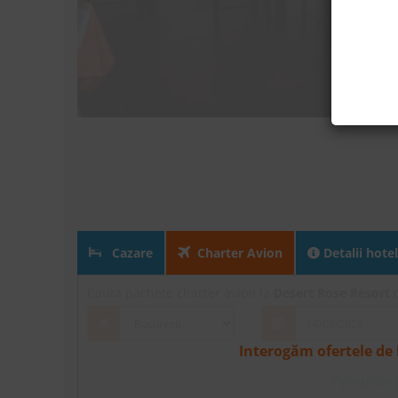
Cazare
Charter Avion
Detalii hotel
Cauta pachete charter avion la
Desert Rose Resort
d
Interogăm ofertele de 
Preturile