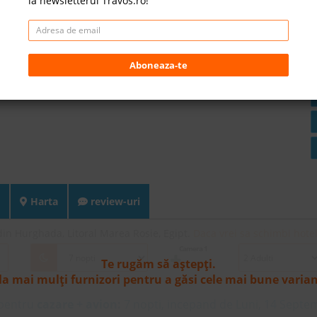
la newsletterul Travos.ro!
Aboneaza-te
Harta
review-uri
in Hurghada, Litoral Marea Rosie, Egipt.
Daca vrei sa schimbi hotel
Camera 1
Te rugăm să aștepți.
la mai mulți furnizori pentru a găsi cele mai bune varia
 pentru
cazare + avion:
7
nopti, incepand de Luni, 14 Septe