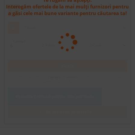
Te rugăm să aștepți.
Interogăm ofertele de la mai mulți furnizori pentru
a găsi cele mai bune variante pentru căutarea ta!
Camera 1
Cauta
Preturile pentru
cazare + avion:
7
nopti, incepand de
Sambata, 29 August 2026
Evolutia pretului pentru alte perioade
Se incarca preturile
.
.
.