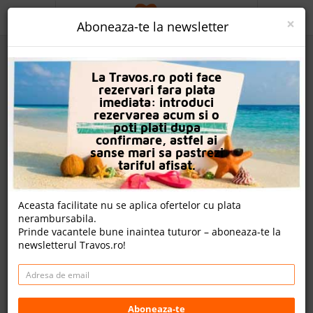
ACASA
×
Aboneaza-te la newsletter
PROMO
La Travos.ro poti face
CAUTA REZERVARE
rezervari fara plata
imediata: introduci
OFERTA PERSONALIZATA
rezervarea acum si o
poti plati dupa
DESPRE NOI
confirmare, astfel ai
sanse mari sa pastrezi
Hotel Iberotel Makadi Beach
LOGIN
tariful afisat.
CAZARE
Aceasta facilitate nu se aplica ofertelor cu plata
nota Travos: 9.1
nerambursabila.
CHARTER AVION
Prinde vacantele bune inaintea tuturor – aboneaza-te la
Hurghada, Litoral Marea Rosie, Egipt
newsletterul Travos.ro!
CAZARE + AUTOCAR
Makadi Bay - 34 Km Hurghada - Safaga Road, Golful
Makadi, Hurghada, Egipt
CONTACT
Distanta fata de plaja: 150m
Cazare
LANGUAGE
Aboneaza-te