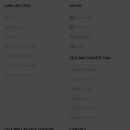
LINK-URI UTILE
SOCIAL
Acasa
Facebook
Despre noi
Twitter
Contact
Instagram
Termeni si conditii
Skype
Intrebari frecvente
CELE MAI CAUTATE TARI
Cum functioneaza
Vizitati Bulgaria
Cauta rezervare
Vizitati Grecia
Vizitati Turcia
Vizitati Italia
Vizitati Spania
Vizitati Croatia
CELE MAI CAUTATE STATIUNI
CONTACT