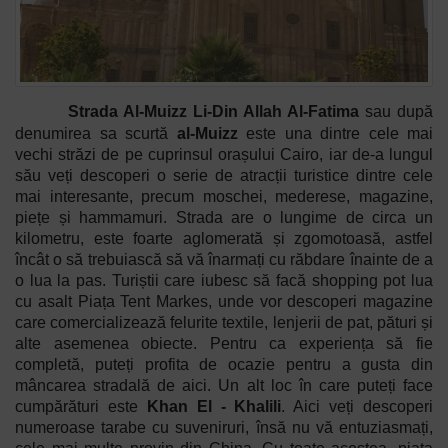
Strada Al-Muizz Li-Din Allah Al-Fatima
sau după
denumirea sa scurtă
al-Muizz
este una dintre cele mai
vechi străzi de pe cuprinsul orașului Cairo, iar de-a lungul
său veți descoperi o serie de atracții turistice dintre cele
mai interesante, precum moschei, mederese, magazine,
piețe și hammamuri. Strada are o lungime de circa un
kilometru, este foarte aglomerată și zgomotoasă, astfel
încât o să trebuiască să vă înarmați cu răbdare înainte de a
o lua la pas. Turiștii care iubesc să facă shopping pot lua
cu asalt Piața Tent Markes, unde vor descoperi magazine
care comercializează felurite textile, lenjerii de pat, pături și
alte asemenea obiecte. Pentru ca experiența să fie
completă, puteți profita de ocazie pentru a gusta din
mâncarea stradală de aici. Un alt loc în care puteți face
cumpărături este
Khan El - Khalili
. Aici veți descoperi
numeroase tarabe cu suveniruri, însă nu vă entuziasmați,