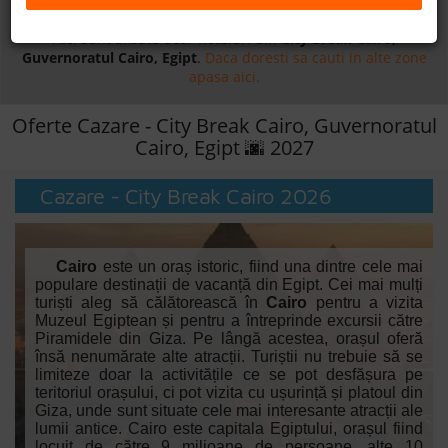
Daca doresti sa cauti
cazare +
avion apasa aici!
B2B
Aici sunt afisate doar hoteluri din
City Break Cairo,
Guvernoratul Cairo, Egipt
.
Daca doresti sa cauti in alte zone
apasa aici.
+40 376 444 888
Oferte Cazare - City Break Cairo, Guvernoratul
LEI
EURO
Cairo, Egipt 🌆 2027
Cazare - City Break Cairo 2026
Cairo
este un oraș istoric, fiind una dintre cele mai
populare destinații de vacanță din Egipt. Cei mai mulți
turiști aleg să călătorească în
Cairo
pentru a vizita
Muzeul Egiptean și pentru a întreprinde excursii către
Piramidele din Giza. Pe lângă acestea, orașul oferă
însă nenumărate alte atracții.
Turiștii nu trebuie să se
limiteze doar la activitățile ce se pot desfășura pe
teritoriul orașului, ci pot vizita cu ușurință și platoul din
Giza, unde sunt situate cele mai interesante atracții ale
lumii antice. Cairo este capitala Egiptului, orașul fiind
locuit de către 9 milioane de persoane, alte 10