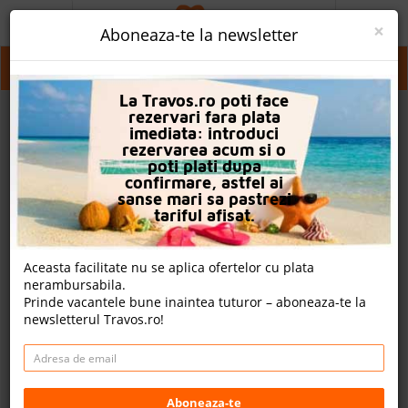
ACASA
×
Aboneaza-te la newsletter
PROMO
Cairo
La Travos.ro poti face
CAUTA REZERVARE
rezervari fara plata
imediata: introduci
OFERTA PERSONALIZATA
rezervarea acum si o
poti plati dupa
DESPRE NOI
confirmare, astfel ai
sanse mari sa pastrezi
LOGIN
tariful afisat.
CAZARE
Aceasta facilitate nu se aplica ofertelor cu plata
nerambursabila.
CHARTER AVION
Prinde vacantele bune inaintea tuturor – aboneaza-te la
newsletterul Travos.ro!
CAZARE + AUTOCAR
2
CONTACT
Cauta
LANGUAGE
Aboneaza-te