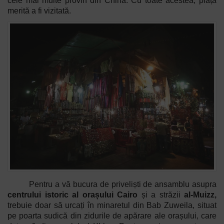
cele mai multe provin din China. Cu toate acestea, piața
merită a fi vizitată.
Pentru a vă bucura de priveliști de ansamblu asupra
centrului istoric al orașului
Cairo
și a străzii
al-Muizz,
trebuie doar să urcați în minaretul din Bab Zuweila, situat
pe poarta sudică din zidurile de apărare ale orașului, care