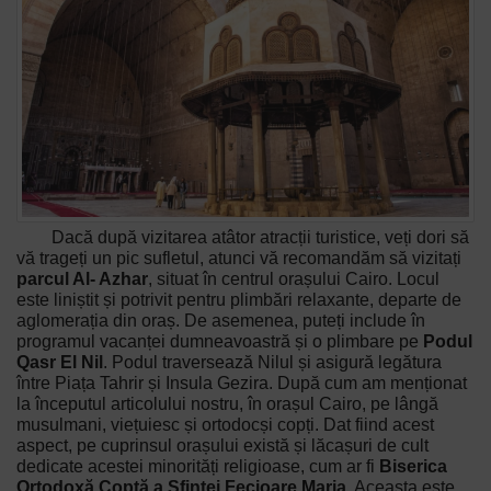
Dacă după vizitarea atâtor atracții turistice, veți dori să
vă trageți un pic sufletul, atunci vă recomandăm să vizitați
parcul Al- Azhar
, situat în centrul orașului Cairo. Locul
este liniștit și potrivit pentru plimbări relaxante, departe de
aglomerația din oraș. De asemenea, puteți include în
programul vacanței dumneavoastră și o plimbare pe
Podul
Qasr El Nil
. Podul traversează Nilul și asigură legătura
între Piața Tahrir și Insula Gezira. După cum am menționat
la începutul articolului nostru, în orașul Cairo, pe lângă
musulmani, viețuiesc și ortodocși copți. Dat fiind acest
aspect, pe cuprinsul orașului există și lăcașuri de cult
dedicate acestei minorități religioase, cum ar fi
Biserica
Ortodoxă Coptă a Sfintei Fecioare Maria
. Aceasta este