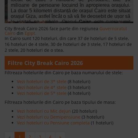
milioane de persoane locuind în apropierea orașului.
La doar 5 kilometri distanță de orașul Cairo este situat
orașul Giza, astfel încât o să vă fie deosebit de ușor să
le vizitați pe ambele. Orașul
Cairo
este supranumit
orașul celor 1000 de minarete, predominante fiind
City Break Cairo 2026 face parte din regiunea
Guvernoratul
Cairo
construcțiile orientale.
din
Egipt.
In Cairo sunt 120 hoteluri, din care 37 de hoteluri de 5 stele,
Citeste mai mult
16 hoteluri de 4 stele, 30 de hoteluri de 3 stele, 17 hoteluri de
2 stele, 20 hoteluri de o stea.
Filtre City Break Cairo 2026
Filtreaza hotelurile din Cairo pe baza numarului de stele:
Vezi hoteluri de 3* stele
(8 hoteluri)
Vezi hoteluri de 4* stele
(3 hoteluri)
Vezi hoteluri de 5* stele
(4 hoteluri)
Filtreaza hotelurile din Cairo pe baza tipului de masa:
Vezi hoteluri cu Mic dejun
(20 hoteluri)
Vezi hoteluri cu Demipensiune
(3 hoteluri)
Vezi hoteluri cu Pensiune completa
(1 hoteluri)
«
1
2
3
4
»