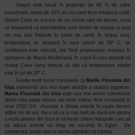
Orașul este locuit în proporție de 90 % de către
musulmani, restul de 10% din locuitori fiind ortodocși copți.
Orașul Cairo se bucură de un climat cald de deșert, ceea
ce înseamnă că precipitațiile sunt destul de reduse și sunt
cel mai des întâlnite în lunile de iarnă. În timpul verii,
temperatura se situează în jurul valorii de 35º C, iar
umiditatea este ridicată, dat fiind amplasarea orașului în
apropiere de Marea Mediterană. În cazul în care plănuiți să
vizitați Cairo iarna trebuie să știți că temperatura medie
este în jur de 20º C.
Foarte mulți turiști consideră că
Marile Piramide din
Giza
reprezintă cea mai mare atracție a statului egiptean.
Marea Piramidă din Giza
este cea mai veche construcție
dintre cele șapte minuni ale lumii antice, fiind construită în
anul 2550 î.Hr.
Aceasta a rămas intactă în ciuda trecerii
atâtor mii de ani. Nu o să va ia mai mult de două ore pentru
a vizita platoul din Giza și să faceți câteva fotografii care să
vă aducă aminte cu drag de vacanța în Egipt.
De
asemenea, puteți opta și pentru plimbări cu cămila.