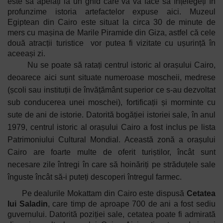
este să apelați la un ghid care vă va face să înțelegeți în
profunzime istoria artefactelor expuse aici. Muzeul
Egiptean din Cairo este situat la circa 30 de minute de
mers cu mașina de Marile Piramide din Giza, astfel că cele
două atracții turistice
vor putea fi vizitate cu ușurință în
aceeași zi.
Nu se poate să ratați centrul istoric al orașului Cairo,
deoarece aici sunt situate numeroase moscheii, medrese
(școli sau instituții de învățământ superior ce s-au dezvoltat
sub conducerea unei moschei), fortificații și morminte cu
sute de ani de istorie. Datorită bogăției istoriei sale, în anul
1979, centrul istoric al orașului Cairo a fost inclus pe lista
Patrimoniului Cultural Mondial. Această zonă a orașului
Cairo are foarte multe de oferit turiștilor, încât sunt
necesare zile întregi în care să hoinăriți pe străduțele sale
înguste încât să-i puteți descoperi întregul farmec.
Pe dealurile Mokattam din Cairo este dispusă
Cetatea
lui Saladin
, care timp de aproape 700 de ani a fost sediu
guvernului. Datorită poziției sale, cetatea poate fi admirată