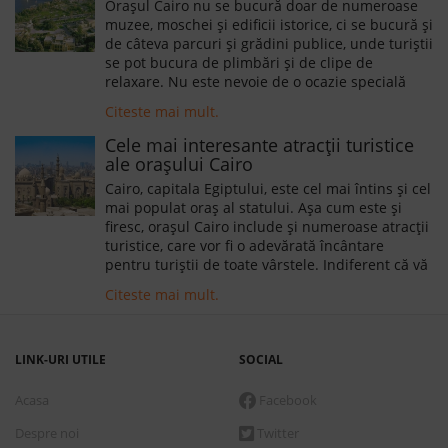
Orașul Cairo nu se bucură doar de numeroase
muzee, moschei și edificii istorice, ci se bucură și
de câteva parcuri și grădini publice, unde turiștii
se pot bucura de plimbări și de clipe de
relaxare. Nu este nevoie de o ocazie specială
pentru a vizita Parcul Al-Azhar. Parcul este
Citeste mai mult.
amplasat în apropierea celor mai importante
atracții ale orașului Cairo, precum Cetatea Salah
Cele mai interesante atracții turistice
al-Din și Moscheea Sultan Hassan. Este unul
ale orașului Cairo
dintre cele mai frumoase și mai bine întreținute
Cairo, capitala Egiptului, este cel mai întins și cel
parcuri de pe cuprinsul Egiptului.
mai populat oraș al statului. Așa cum este și
firesc, orașul Cairo include și numeroase atracții
turistice, care vor fi o adevărată încântare
pentru turiștii de toate vârstele. Indiferent că vă
petreceți sejurul alături de grupul de prieteni, în
Citeste mai mult.
cuplu sau alături de familie veți avea ce vizita,
doar să aveți timp suficient la dispoziție.
LINK-URI UTILE
SOCIAL
Acasa
Facebook
Despre noi
Twitter