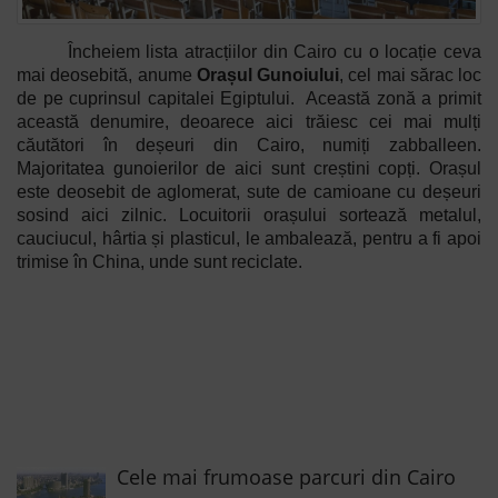
Încheiem lista atracțiilor din Cairo cu o locație ceva
mai deosebită, anume
Orașul Gunoiului
, cel mai sărac loc
de pe cuprinsul capitalei Egiptului. Această zonă a primit
această denumire, deoarece aici trăiesc cei mai mulți
căutători în deșeuri din Cairo, numiți zabballeen.
Majoritatea gunoierilor de aici sunt creștini copți. Orașul
este deosebit de aglomerat, sute de camioane cu deșeuri
sosind aici zilnic. Locuitorii orașului sortează metalul,
cauciucul, hârtia și plasticul, le ambalează, pentru a fi apoi
trimise în China, unde sunt reciclate.
Cele mai frumoase parcuri din Cairo