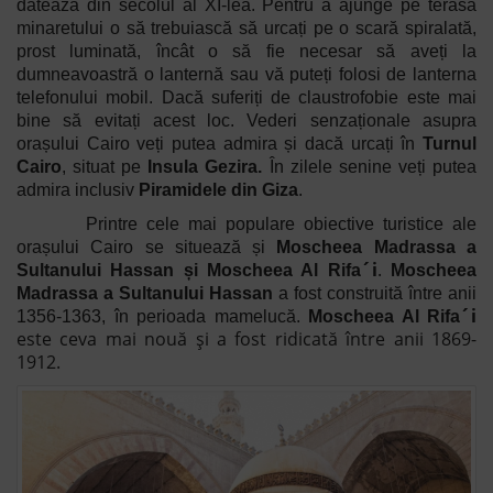
datează din secolul al XI-lea. Pentru a ajunge pe terasa
minaretului o să trebuiască să urcați pe o scară spiralată,
prost luminată, încât o să fie necesar să aveți la
dumneavoastră o lanternă sau vă puteți folosi de lanterna
telefonului mobil. Dacă suferiți de claustrofobie este mai
bine să evitați acest loc. Vederi senzaționale asupra
orașului Cairo veți putea admira și dacă urcați în
Turnul
Cairo
, situat pe
Insula Gezira.
În zilele senine veți putea
admira inclusiv
Piramidele din Giza
.
Printre cele mai populare obiective turistice ale
orașului Cairo se situează și
Moscheea Madrassa a
´i
.
Sultanului Hassan și Moscheea Al Rifa
Moscheea
Madrassa a Sultanului Hassan
a fost construită între anii
´i
1356-1363, în perioada mamelucă.
Moscheea Al Rifa
este ceva mai nouă și a fost ridicată între anii 1869-
1912.