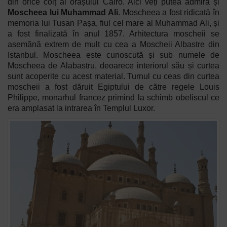
din orice colț al orașului Cairo. Aici veți putea admira și
Moscheea lui Muhammad Ali
. Moscheea a fost ridicată în
memoria lui Tusan Pașa, fiul cel mare al
Muhammad Ali, și
a fost finalizată în anul 1857. Arhitectura moscheii se
asemănă extrem de mult cu cea a Moscheii Albastre din
Istanbul. Moscheea este cunoscută și sub numele de
Moscheea de Alabastru, deoarece interiorul său și curtea
sunt acoperite cu acest material. Turnul cu ceas din curtea
moscheii a fost dăruit Egiptului de către regele Louis
Philippe, monarhul francez primind la schimb obeliscul ce
era amplasat la intrarea în Templul Luxor.