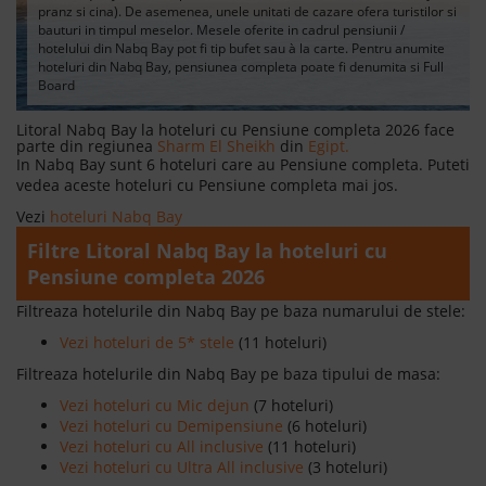
pranz si cina). De asemenea, unele unitati de cazare ofera turistilor si
bauturi in timpul meselor. Mesele oferite in cadrul pensiunii /
hotelului din Nabq Bay pot fi tip bufet sau à la carte. Pentru anumite
hoteluri din Nabq Bay, pensiunea completa poate fi denumita si Full
Board
Litoral Nabq Bay la hoteluri cu Pensiune completa 2026 face
parte din regiunea
Sharm El Sheikh
din
Egipt.
In Nabq Bay sunt 6 hoteluri care au Pensiune completa. Puteti
vedea aceste hoteluri cu Pensiune completa mai jos.
Vezi
hoteluri Nabq Bay
Filtre Litoral Nabq Bay la hoteluri cu
Pensiune completa 2026
Filtreaza hotelurile din Nabq Bay pe baza numarului de stele:
Vezi hoteluri de 5* stele
(11 hoteluri)
Filtreaza hotelurile din Nabq Bay pe baza tipului de masa:
Vezi hoteluri cu Mic dejun
(7 hoteluri)
Vezi hoteluri cu Demipensiune
(6 hoteluri)
Vezi hoteluri cu All inclusive
(11 hoteluri)
Vezi hoteluri cu Ultra All inclusive
(3 hoteluri)