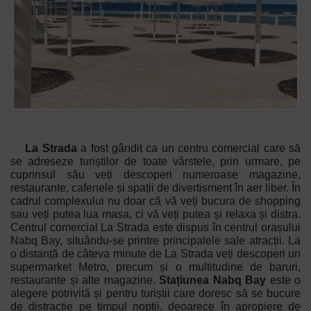
La Strada
a fost gândit ca un centru comercial care să
se adreseze turiștilor de toate vârstele, prin urmare, pe
cuprinsul său veți descoperi numeroase magazine,
restaurante, cafenele și spații de divertisment în aer liber. În
cadrul complexului nu doar că vă veți bucura de shopping
sau veți putea lua masa, ci vă veți putea și relaxa și distra.
Centrul comercial La Strada este dispus în centrul orașului
Nabq Bay, situându-se printre principalele sale atracții.
La
o distanță de câteva minute de La Strada veți descoperi un
supermarket Metro, precum și o multitudine de baruri,
restaurante și alte magazine.
Stațiunea Nabq Bay
este o
alegere potrivită și pentru turiștii care doresc să se bucure
de distracție pe timpul nopții, deoarece în apropiere de