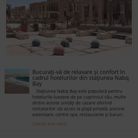
Bucurați-vă de relaxare și confort în
cadrul hotelurilor din stațiunea Nabq
Bay
Stațiunea Nabq Bay este populară pentru
hotelurile luxoase de pe cuprinsul său, multe
dintre aceste unități de cazare oferind
vizitatorilor săi acces la plajă privată, piscine
exterioare, centre spa, restaurante și baruri.
Facilitățile diferă de la hotel la hotel, astfel încât
Citeste mai mult.
ne-am gândit că ar fi potrivită să vă prezentăm
pe scurt hotelurile de pe cuprinsul acestei
stațiuni astfel încât dumneavoastră să puteți