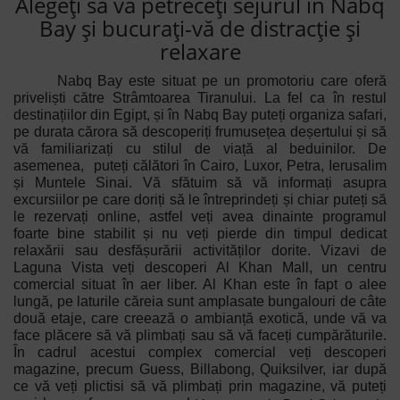
Alegeți să vă petreceți sejurul în Nabq
Bay și bucurați-vă de distracție și
relaxare
Nabq Bay este situat pe un promotoriu care oferă
priveliști către Strâmtoarea Tiranului. La fel ca în restul
destinațiilor din Egipt, și în Nabq Bay puteți organiza safari,
pe durata cărora să descoperiți frumusețea deșertului și să
vă familiarizați cu stilul de viață al beduinilor. De
asemenea, puteți călători în Cairo, Luxor, Petra, Ierusalim
și Muntele Sinai. Vă sfătuim să vă informați asupra
excursiilor pe care doriți să le întreprindeți și chiar puteți să
le rezervați online, astfel veți avea dinainte programul
foarte bine stabilit și nu veți pierde din timpul dedicat
relaxării sau desfășurării activităților dorite. Vizavi de
Laguna Vista veți descoperi Al Khan Mall, un centru
comercial situat în aer liber. Al
Khan este în fapt o alee
lungă, pe laturile căreia sunt amplasate bungalouri de câte
două etaje, care creează o ambianță exotică, unde vă va
face plăcere să vă plimbați sau să vă faceți cumpărăturile.
În cadrul acestui complex comercial veți descoperi
magazine, precum Guess, Billabong, Quiksilver, iar după
ce vă veți plictisi să vă plimbați prin magazine, vă puteți