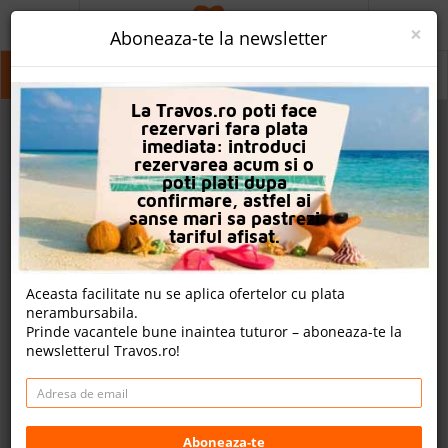
ACASA
×
Aboneaza-te la newsletter
PROMO
Nabq Bay
Nabq Bay
La Travos.ro poti face
CAUTA REZERVARE
rezervari fara plata
imediata: introduci
OFERTA PERSONALIZATA
rezervarea acum si o
poti plati dupa
DESPRE NOI
confirmare, astfel ai
sanse mari sa pastrezi
LOGIN
tariful afisat.
CAZARE
Aceasta facilitate nu se aplica ofertelor cu plata
nerambursabila.
CHARTER AVION
Prinde vacantele bune inaintea tuturor – aboneaza-te la
newsletterul Travos.ro!
CAZARE + AUTOCAR
2
CONTACT
Cauta
LANGUAGE
Aboneaza-te