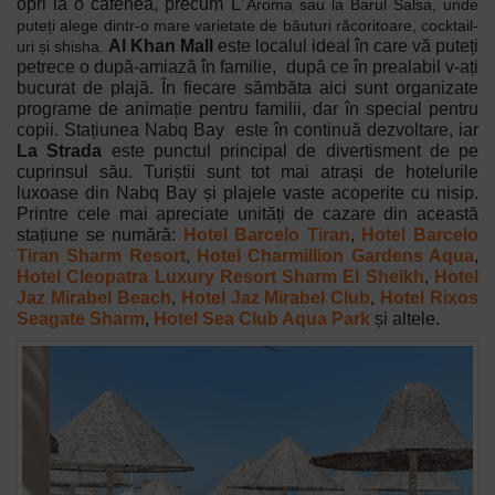
opri la o cafenea, precum L
´
Aroma sau la Barul Salsa, unde
puteți alege dintr-o mare varietate de băuturi răcoritoare, cocktail-
Al
Khan Mall
este localul ideal în care vă puteți
uri și shisha.
petrece o după-amiază în familie, după ce în prealabil v-ați
bucurat de plajă. În fiecare sămbăta aici sunt organizate
programe de animație pentru familii, dar în special pentru
copii. Stațiunea
Nabq Bay
este în continuă dezvoltare, iar
La Strada
este punctul principal de divertisment de pe
cuprinsul său. Turiștii sunt tot mai atrași de hotelurile
luxoase din
Nabq Bay și plajele vaste acoperite cu nisip.
Printre cele mai apreciate unități de cazare din această
stațiune se numără:
Hotel Barcelo Tiran
,
Hotel Barcelo
Tiran Sharm Resort
,
Hotel Charmillion Gardens Aqua
,
Hotel Cleopatra Luxury Resort Sharm El Sheikh
,
Hotel
Jaz Mirabel Beach
,
Hotel Jaz Mirabel Club
,
Hotel Rixos
Seagate Sharm
,
Hotel Sea Club Aqua Park
și altele.