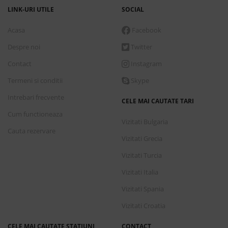
alege în cunoștință de cauză și să vă puteți
LINK-URI UTILE
SOCIAL
bucura de un sejur cât mai plăcut.
Acasa
Facebook
Despre noi
Twitter
Contact
Instagram
Termeni si conditii
Skype
Intrebari frecvente
CELE MAI CAUTATE TARI
Cum functioneaza
Vizitati Bulgaria
Cauta rezervare
Vizitati Grecia
Vizitati Turcia
Vizitati Italia
Vizitati Spania
Vizitati Croatia
CELE MAI CAUTATE STATIUNI
CONTACT