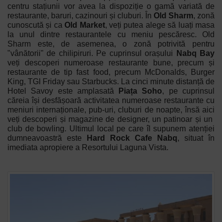
centru stațiunii vor avea la dispoziție o gamă variată de
restaurante, baruri, cazinouri și cluburi. În
Old Sharm
, zonă
cunoscută și ca
Old Market
, veți putea alege să luați masa
la unul dintre restaurantele cu meniu pescăresc.
Old
Sharm este, de asemenea, o zonă potrivită pentru
"vânătorii" de chilipiruri. Pe cuprinsul orașului
Nabq Bay
veți descoperi numeroase restaurante bune, precum și
restaurante de tip fast food, precum McDonalds, Burger
King, TGI Friday sau Starbucks. La cinci minute distanță de
Hotel Savoy este amplasată
Piața Soho
, pe cuprinsul
căreia își desfășoară activitatea numeroase restaurante cu
meniuri internaționale, pub-uri, cluburi de noapte, însă aici
veți descoperi și magazine de designer, un patinoar și un
club de bowling. Ultimul local pe care îl supunem atenției
dumneavoastră este
Hard Rock Cafe Nabq
, situat în
imediata apropiere a Resortului Laguna Vista.