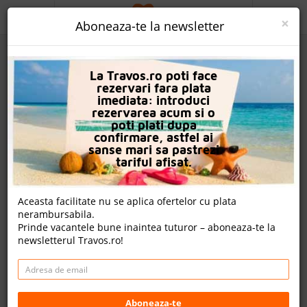
ACASA
×
Aboneaza-te la newsletter
PROMO
La Travos.ro poti face
CAUTA REZERVARE
rezervari fara plata
imediata: introduci
OFERTA PERSONALIZATA
rezervarea acum si o
poti plati dupa
DESPRE NOI
confirmare, astfel ai
sanse mari sa pastrezi
Hotel Rixos Radamis Sharm El Sheikh
LOGIN
tariful afisat.
CAZARE
Aceasta facilitate nu se aplica ofertelor cu plata
3 review-uri , nota Travos: 10
nerambursabila.
CHARTER AVION
Prinde vacantele bune inaintea tuturor – aboneaza-te la
Nabq Bay, Sharm El Sheikh, Egipt
newsletterul Travos.ro!
CAZARE + AUTOCAR
Nabq Bay Sharm El Sheikh, 41669 Sharm El Sheikh, Egipt
Distanta fata de plaja: 750m
CONTACT
Cazare
LANGUAGE
Aboneaza-te