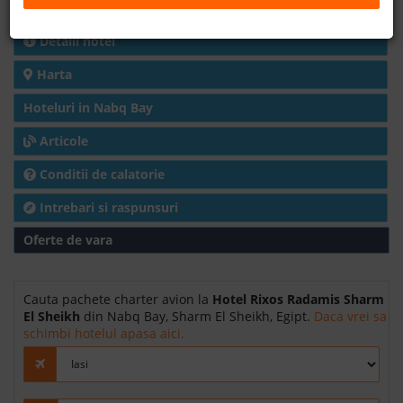
Charter avion
B2B
Detalii hotel
Harta
+40 376 444 888
Hoteluri in Nabq Bay
LEI
EURO
Articole
Conditii de calatorie
Intrebari si raspunsuri
Oferte de vara
Cauta pachete charter avion la
Hotel Rixos Radamis Sharm
El Sheikh
din Nabq Bay, Sharm El Sheikh, Egipt.
Daca vrei sa
schimbi hotelul apasa aici.