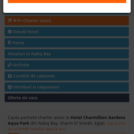
Cazare
B2B
Charter avion
+40 376 444 888
Detalii hotel
LEI
EURO
Harta
Hoteluri in Nabq Bay
Articole
Conditii de calatorie
Intrebari si raspunsuri
Oferte de vara
Cauta pachete charter avion la
Hotel Charmillion Gardens
Aqua Park
din Nabq Bay, Sharm El Sheikh, Egipt.
Daca vrei
sa schimbi hotelul apasa aici.