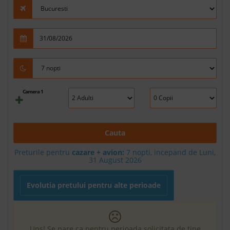
Camera 1
Cauta
Preturile pentru
cazare + avion:
7
nopti, incepand de Luni,
31 August 2026
Evolutia pretului pentru alte perioade
Ups! Se pare ca pentru perioada solicitata de tine