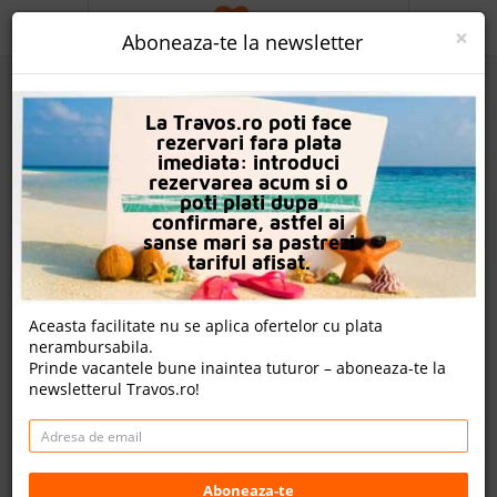
ACASA
×
Aboneaza-te la newsletter
PROMO
La Travos.ro poti face
CAUTA REZERVARE
rezervari fara plata
imediata: introduci
OFERTA PERSONALIZATA
rezervarea acum si o
poti plati dupa
DESPRE NOI
confirmare, astfel ai
sanse mari sa pastrezi
Hotel Charmillion Gardens Aqua Park
LOGIN
tariful afisat.
CAZARE
Nota
Aceasta facilitate nu se aplica ofertelor cu plata
8.8
9.3
9.0
8.6
nerambursabila.
CHARTER AVION
1159
2280
1677
Prinde vacantele bune inaintea tuturor – aboneaza-te la
evaluari
evaluari
evaluari
newsletterul Travos.ro!
CAZARE + AUTOCAR
Un review , nota Travos: 8.1
CONTACT
Nabq Bay, Sharm El Sheikh, Egipt
LANGUAGE
Nabq Bay, Sharm El Sheikh, Egipt
Aboneaza-te