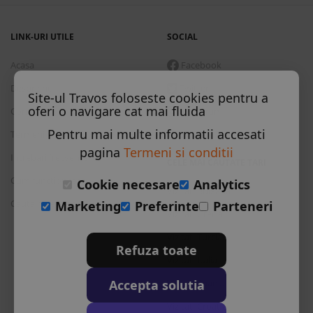
LINK-URI UTILE
SOCIAL
Acasa
Facebook
Despre noi
Twitter
Site-ul Travos foloseste cookies pentru a
oferi o navigare cat mai fluida
Contact
Instagram
Pentru mai multe informatii accesati
Termeni si conditii
Skype
pagina
Termeni si conditii
Intrebari frecvente
CELE MAI CAUTATE TARI
Cum functioneaza
Cookie necesare
Analytics
Vizitati Bulgaria
Cauta rezervare
Marketing
Preferinte
Parteneri
Vizitati Grecia
Vizitati Turcia
Refuza toate
Vizitati Italia
Accepta solutia
Vizitati Spania
Vizitati Croatia