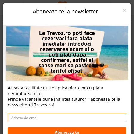
ACASA
×
Aboneaza-te la newsletter
PROMO
La Travos.ro poti face
CAUTA REZERVARE
rezervari fara plata
imediata: introduci
OFERTA PERSONALIZATA
rezervarea acum si o
poti plati dupa
DESPRE NOI
confirmare, astfel ai
sanse mari sa pastrezi
Amarina Sun Resort & Aqua Park
LOGIN
tariful afisat.
CAZARE
Aceasta facilitate nu se aplica ofertelor cu plata
3 review-uri , nota Travos: 8.5
nerambursabila.
CHARTER AVION
Prinde vacantele bune inaintea tuturor – aboneaza-te la
Nabq Bay, Sharm El Sheikh, Egipt
newsletterul Travos.ro!
CAZARE + AUTOCAR
Sharm el Shiekh, South Sinai, 46617 Sharm El Sheikh,
Egipt
CONTACT
Distanta fata de plaja: 300m
Cazare
LANGUAGE
Aboneaza-te