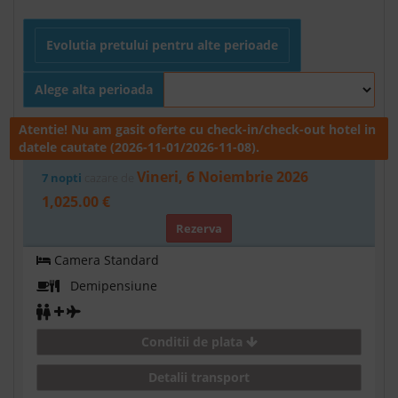
Evolutia pretului pentru alte perioade
Alege alta perioada
Atentie! Nu am gasit oferte cu check-in/check-out hotel in
datele cautate (2026-11-01/2026-11-08).
Vineri, 6 Noiembrie 2026
7 nopti
cazare de
1,025.00 €
Rezerva
Camera Standard
Demipensiune
Conditii de plata
Detalii transport