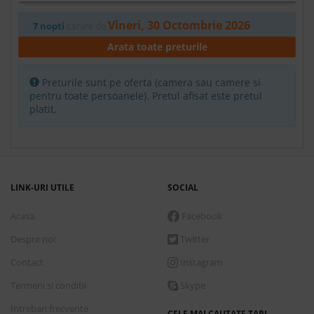
Vineri, 30 Octombrie 2026
7 nopti
cazare de
1,036.00 €
Arata toate preturile
Rezerva
Preturile sunt pe oferta (camera sau camere si
Camera Standard
pentru toate persoanele). Pretul afisat este pretul
platit.
Demipensiune
Conditii de plata
Detalii transport
LINK-URI UTILE
SOCIAL
Acasa
Facebook
Vineri, 30 Octombrie 2026
7 nopti
cazare de
Despre noi
Twitter
1,102.00 €
Contact
Instagram
Rezerva
Termeni si conditii
Skype
Camera Standard
Intrebari frecvente
All inclusive
CELE MAI CAUTATE TARI