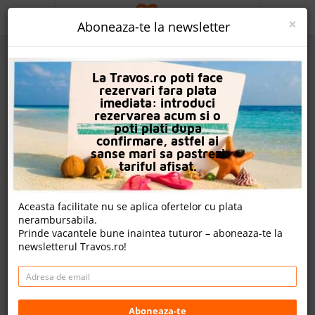
ACASA
×
Aboneaza-te la newsletter
PROMO
La Travos.ro poti face
CAUTA REZERVARE
rezervari fara plata
imediata: introduci
OFERTA PERSONALIZATA
rezervarea acum si o
poti plati dupa
DESPRE NOI
confirmare, astfel ai
sanse mari sa pastrezi
Hotel Falcon Naama Star
LOGIN
tariful afisat.
CAZARE
Nota
Aceasta facilitate nu se aplica ofertelor cu plata
7.2
6.9
8.0
7.0
nerambursabila.
CHARTER AVION
2099
1939
2397
Prinde vacantele bune inaintea tuturor – aboneaza-te la
evaluari
evaluari
evaluari
newsletterul Travos.ro!
CAZARE + AUTOCAR
nota Travos: 7.1
CONTACT
Naama Bay, Sharm El Sheikh, Egipt
LANGUAGE
Naama Bay, Sharm El Sheikh, Egipt
Aboneaza-te