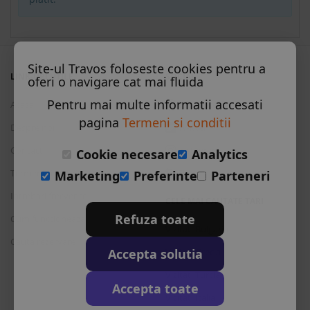
All inclusive
Conditii de plata
Site-ul Travos foloseste cookies pentru a
Detalii transport
LINK-URI UTILE
SOCIAL
oferi o navigare cat mai fluida
Pentru mai multe informatii accesati
Acasa
Facebook
Vineri, 28 August 2026
7 nopti
cazare de
pagina
Termeni si conditii
Despre noi
Twitter
1,901.00 €
Contact
Instagram
Cookie necesare
Analytics
Rezerva
Termeni si conditii
Skype
Marketing
Preferinte
Parteneri
Camera Deluxe cu vedere la mare
Intrebari frecvente
All inclusive
CELE MAI CAUTATE TARI
Refuza toate
Cum functioneaza
Vizitati Bulgaria
Cauta rezervare
Conditii de plata
Accepta solutia
Vizitati Grecia
Detalii transport
Vizitati Turcia
Accepta toate
Vizitati Italia