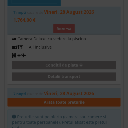
Vineri, 28 August 2026
7 nopti
cazare de
1,764.00 €
Rezerva
Camera Deluxe cu vedere la piscina
All inclusive
Conditii de plata
Detalii transport
Vineri, 28 August 2026
7 nopti
cazare de
1,833.00 €
Arata toate preturile
Rezerva
Preturile sunt pe oferta (camera sau camere si
Camera Deluxe cu vedere partiala la mare
pentru toate persoanele). Pretul afisat este pretul
platit.