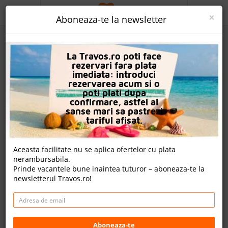
ACASA
×
Aboneaza-te la newsletter
PROMO
La Travos.ro poti face
CAUTA REZERVARE
rezervari fara plata
imediata: introduci
OFERTA PERSONALIZATA
rezervarea acum si o
poti plati dupa
DESPRE NOI
confirmare, astfel ai
sanse mari sa pastrezi
Albatros Makadi Resort
LOGIN
tariful afisat.
CAZARE
Aceasta facilitate nu se aplica ofertelor cu plata
2 review-uri , nota Travos: 9.2
nerambursabila.
CHARTER AVION
Prinde vacantele bune inaintea tuturor – aboneaza-te la
Makadi Bay, Litoral Marea Rosie, Egipt
newsletterul Travos.ro!
CAZARE + AUTOCAR
Makadi Bay, Hurghada 1, Red Sea Governorate 84341,
84341 Hurghada, Egipt
CONTACT
Distanta fata de plaja: 50m
Cazare
LANGUAGE
Aboneaza-te