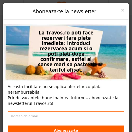
ACASA
×
Aboneaza-te la newsletter
PROMO
La Travos.ro poti face
CAUTA REZERVARE
rezervari fara plata
imediata: introduci
OFERTA PERSONALIZATA
rezervarea acum si o
poti plati dupa
DESPRE NOI
confirmare, astfel ai
sanse mari sa pastrezi
Rewaya Majestic Resort
LOGIN
tariful afisat.
CAZARE
Nota
Aceasta facilitate nu se aplica ofertelor cu plata
10
8.6
0.0
8.2
nerambursabila.
CHARTER AVION
o
14
nu
Prinde vacantele bune inaintea tuturor – aboneaza-te la
evaluare
evaluari
avem
newsletterul Travos.ro!
evaluari
CAZARE + AUTOCAR
8 review-uri , nota Travos: 7.9
CONTACT
Hurghada, Litoral Marea Rosie, Egipt
LANGUAGE
Aboneaza-te