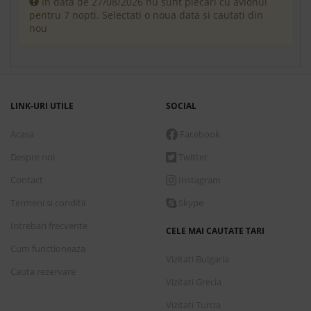
In data de 27/08/2026 nu sunt plecari cu avionul
pentru 7 nopti. Selectati o noua data si cautati din
nou
LINK-URI UTILE
SOCIAL
Acasa
Facebook
Despre noi
Twitter
Contact
Instagram
Termeni si conditii
Skype
Intrebari frecvente
CELE MAI CAUTATE TARI
Cum functioneaza
Vizitati Bulgaria
Cauta rezervare
Vizitati Grecia
Vizitati Turcia