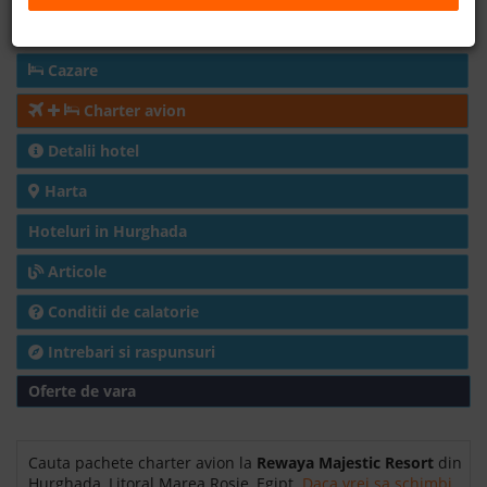
KM12 Ahiaa Road, Hurghada, Red Sea, Egypt, 1974051
Hurghada, Egypt
B2B
Cazare
+40 376 444 888
Charter avion
Detalii hotel
LEI
EURO
Harta
Hoteluri in Hurghada
Articole
Conditii de calatorie
Intrebari si raspunsuri
Oferte de vara
Cauta pachete charter avion la
Rewaya Majestic Resort
din
Hurghada, Litoral Marea Rosie, Egipt.
Daca vrei sa schimbi