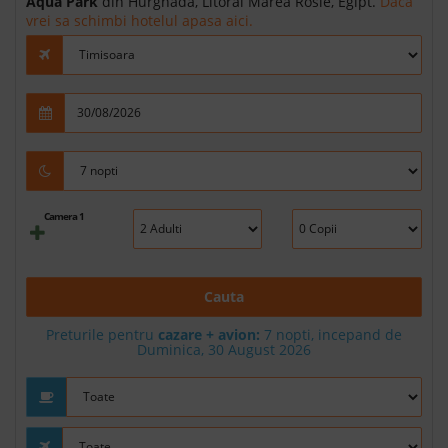
Aqua Park
din Hurghada, Litoral Marea Rosie, Egipt.
Daca
vrei sa schimbi hotelul apasa aici.
Camera 1
Cauta
Preturile pentru
cazare + avion:
7
nopti, incepand de
Duminica, 30 August 2026