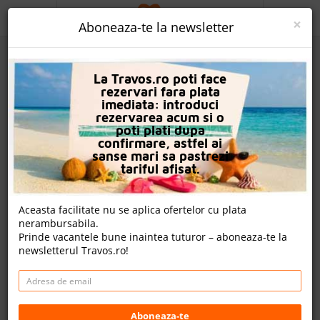
ACASA
×
Aboneaza-te la newsletter
PROMO
La Travos.ro poti face
CAUTA REZERVARE
rezervari fara plata
imediata: introduci
OFERTA PERSONALIZATA
rezervarea acum si o
poti plati dupa
DESPRE NOI
confirmare, astfel ai
sanse mari sa pastrezi
Hotel Titanic Beach Spa & Aqua Park
LOGIN
tariful afisat.
CAZARE
Nota
Aceasta facilitate nu se aplica ofertelor cu plata
8.4
9.0
8.0
8.7
nerambursabila.
CHARTER AVION
4307
913
5360
Prinde vacantele bune inaintea tuturor – aboneaza-te la
evaluari
evaluari
evaluari
newsletterul Travos.ro!
CAZARE + AUTOCAR
12 review-uri , nota Travos: 8.4
CONTACT
Hurghada, Litoral Marea Rosie, Egipt
LANGUAGE
Sahl Hashish Road, Hurghada Red Sea, Egypt, 84512
Aboneaza-te