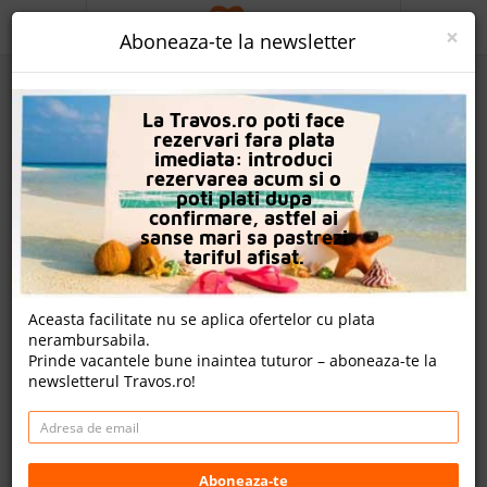
ACASA
×
Aboneaza-te la newsletter
PROMO
La Travos.ro poti face
CAUTA REZERVARE
rezervari fara plata
imediata: introduci
OFERTA PERSONALIZATA
rezervarea acum si o
poti plati dupa
DESPRE NOI
confirmare, astfel ai
sanse mari sa pastrezi
Hotel Titanic Beach Spa & Aqua Park
LOGIN
tariful afisat.
CAZARE
Nota
Aceasta facilitate nu se aplica ofertelor cu plata
8.4
9.0
8.0
8.7
nerambursabila.
CHARTER AVION
4307
913
5360
Prinde vacantele bune inaintea tuturor – aboneaza-te la
evaluari
evaluari
evaluari
newsletterul Travos.ro!
CAZARE + AUTOCAR
12 review-uri , nota Travos: 8.4
CONTACT
Hurghada, Litoral Marea Rosie, Egipt
LANGUAGE
Sahl Hashish Road, Hurghada Red Sea, Egypt, 84512
Aboneaza-te