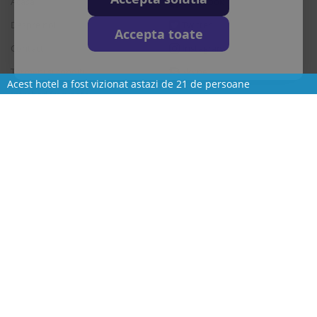
Acasa
Facebook
Despre noi
Twitter
Accepta toate
Contact
Instagram
Termeni si conditii
Skype
Acest hotel a fost vizionat astazi de 21 de persoane
Intrebari frecvente
CELE MAI CAUTATE TARI
Cum functioneaza
Vizitati Bulgaria
Cauta rezervare
Vizitati Grecia
Vizitati Turcia
Vizitati Italia
Vizitati Spania
Vizitati Croatia
CELE MAI CAUTATE STATIUNI
CONTACT
Hoteluri in Albena
L-S: 9-18