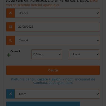
Aqua Park
din Hurghada, Litoral Marea Rosie, Egipt.
Daca
vrei sa schimbi hotelul apasa aici.
Camera 1
Cauta
Preturile pentru
cazare + avion:
7
nopti, incepand de
Sambata, 29 August 2026