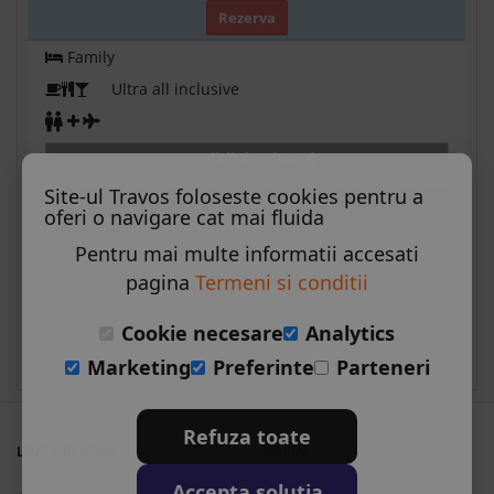
Rezerva
Family
Ultra all inclusive
Conditii de plata
Site-ul Travos foloseste cookies pentru a
Detalii transport
oferi o navigare cat mai fluida
Pentru mai multe informatii accesati
pagina
Termeni si conditii
Preturile sunt pe oferta (camera sau camere si
pentru toate persoanele). Pretul afisat este pretul
platit.
Cookie necesare
Analytics
Marketing
Preferinte
Parteneri
Refuza toate
LINK-URI UTILE
SOCIAL
Accepta solutia