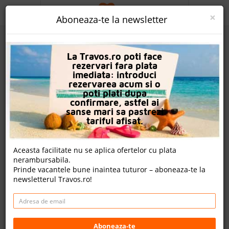
ACASA
×
Aboneaza-te la newsletter
PROMO
La Travos.ro poti face
CAUTA REZERVARE
rezervari fara plata
imediata: introduci
OFERTA PERSONALIZATA
rezervarea acum si o
poti plati dupa
DESPRE NOI
confirmare, astfel ai
sanse mari sa pastrezi
Hotel Sea Star Beau Rivage
LOGIN
tariful afisat.
CAZARE
Nota
Aceasta facilitate nu se aplica ofertelor cu plata
8.2
7.8
9.0
8.5
nerambursabila.
CHARTER AVION
2914
176
2985
Prinde vacantele bune inaintea tuturor – aboneaza-te la
evaluari
evaluari
evaluari
newsletterul Travos.ro!
CAZARE + AUTOCAR
6 review-uri , nota Travos: 9.0
CONTACT
Hurghada, Litoral Marea Rosie, Egipt
LANGUAGE
Al Hilal- Military Hospital Street , 84511 Hurghada, Egipt
Aboneaza-te