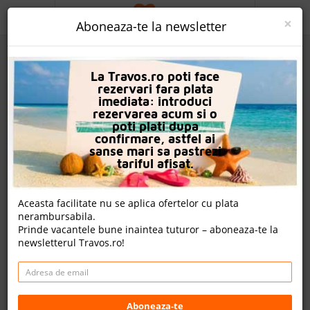
ACASA
×
Aboneaza-te la newsletter
PROMO
La Travos.ro poti face
CAUTA REZERVARE
rezervari fara plata
imediata: introduci
OFERTA PERSONALIZATA
rezervarea acum si o
poti plati dupa
DESPRE NOI
confirmare, astfel ai
sanse mari sa pastrezi
Gravity Hotel & Aqua Park Hurghada
LOGIN
tariful afisat.
CAZARE
Nota
Aceasta facilitate nu se aplica ofertelor cu plata
8.2
9.1
9.0
8.7
nerambursabila.
CHARTER AVION
1957
222
2409
Prinde vacantele bune inaintea tuturor – aboneaza-te la
evaluari
evaluari
evaluari
newsletterul Travos.ro!
CAZARE + AUTOCAR
7 review-uri , nota Travos: 8.5
CONTACT
Hurghada, Litoral Marea Rosie, Egipt
LANGUAGE
Hurghada Promenade, 84511 Hurghada, Egipt
Aboneaza-te