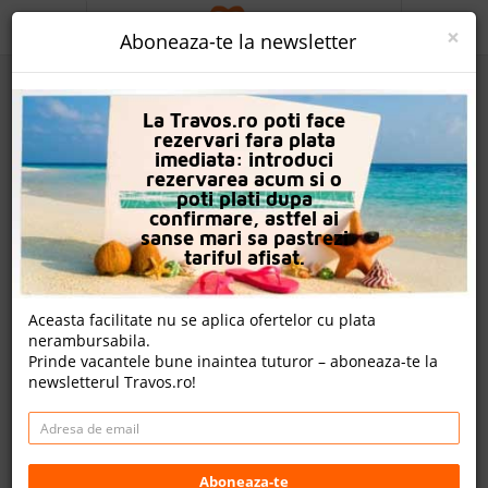
ACASA
×
Aboneaza-te la newsletter
PROMO
La Travos.ro poti face
CAUTA REZERVARE
rezervari fara plata
imediata: introduci
OFERTA PERSONALIZATA
rezervarea acum si o
poti plati dupa
DESPRE NOI
confirmare, astfel ai
sanse mari sa pastrezi
Hotel Pickalbatros Jungle Aqua Park -
LOGIN
tariful afisat.
Neverland
CAZARE
Aceasta facilitate nu se aplica ofertelor cu plata
nerambursabila.
CHARTER AVION
9 review-uri , nota Travos: 9.6
Prinde vacantele bune inaintea tuturor – aboneaza-te la
newsletterul Travos.ro!
CAZARE + AUTOCAR
Hurghada, Litoral Marea Rosie, Egipt
Safaga Road, P.O. 606, Hurghada, Egipt
CONTACT
Distanta fata de plaja: 900m
Cazare
LANGUAGE
Aboneaza-te