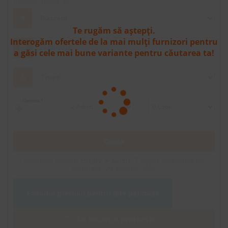
hotelul apasa aici.
Te rugăm să aștepți.
Interogăm ofertele de la mai mulți furnizori pentru
a găsi cele mai bune variante pentru căutarea ta!
Camera 1
Cauta
Preturile pentru
cazare + avion:
7
nopti, incepand de
Sambata, 29 August 2026
Evolutia pretului pentru alte perioade
Se incarca preturile
.
.
.