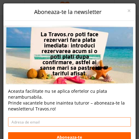
ACASA
×
Aboneaza-te la newsletter
PROMO
La Travos.ro poti face
CAUTA REZERVARE
rezervari fara plata
imediata: introduci
OFERTA PERSONALIZATA
rezervarea acum si o
poti plati dupa
DESPRE NOI
confirmare, astfel ai
sanse mari sa pastrezi
Hotel Jaz Aquamarine
LOGIN
tariful afisat.
CAZARE
Nota
Aceasta facilitate nu se aplica ofertelor cu plata
9.6
8.9
9.0
9.2
nerambursabila.
CHARTER AVION
30462
2572
15826
Prinde vacantele bune inaintea tuturor – aboneaza-te la
evaluari
evaluari
evaluari
newsletterul Travos.ro!
CAZARE + AUTOCAR
19 review-uri , nota Travos: 9.5
CONTACT
Hurghada, Litoral Marea Rosie, Egipt
LANGUAGE
South Magawish Road, Hurghada, Egipt
Aboneaza-te