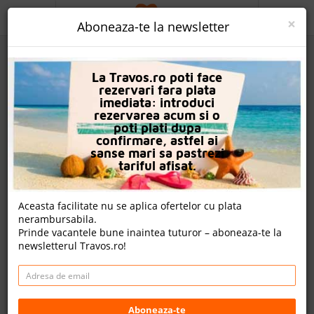
ACASA
×
Aboneaza-te la newsletter
PROMO
La Travos.ro poti face
CAUTA REZERVARE
rezervari fara plata
imediata: introduci
OFERTA PERSONALIZATA
rezervarea acum si o
poti plati dupa
DESPRE NOI
confirmare, astfel ai
sanse mari sa pastrezi
Hotel Jaz Aquamarine
LOGIN
tariful afisat.
CAZARE
Nota
Aceasta facilitate nu se aplica ofertelor cu plata
9.6
8.9
9.0
9.2
nerambursabila.
CHARTER AVION
30462
2572
15826
Prinde vacantele bune inaintea tuturor – aboneaza-te la
evaluari
evaluari
evaluari
newsletterul Travos.ro!
CAZARE + AUTOCAR
19 review-uri , nota Travos: 9.5
CONTACT
Hurghada, Litoral Marea Rosie, Egipt
LANGUAGE
South Magawish Road, Hurghada, Egipt
Aboneaza-te