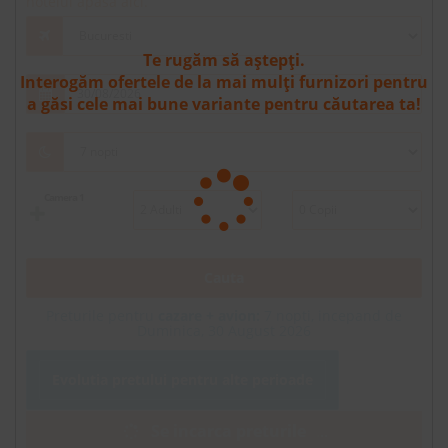
hotelul apasa aici.
Te rugăm să aștepți.
Interogăm ofertele de la mai mulți furnizori pentru
a găsi cele mai bune variante pentru căutarea ta!
Camera 1
Cauta
Preturile pentru
cazare + avion:
7
nopti, incepand de
Duminica, 30 August 2026
Evolutia pretului pentru alte perioade
Se incarca preturile
.
.
.