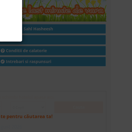
Hoteluri in Sahl Hasheesh
Articole
Conditii de calatorie
Intrebari si raspunsuri
a schimbi hotelul apasa aici.
Cauta
nte pentru căutarea ta!
ugust 2026