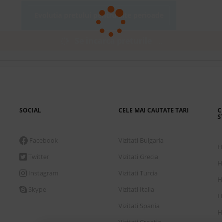
Evolutia pretului pentru alte perioade
Se incarca preturile
.
.
.
SOCIAL
CELE MAI CAUTATE TARI
C
S
Facebook
Vizitati Bulgaria
H
Twitter
Vizitati Grecia
H
Instagram
Vizitati Turcia
H
Skype
Vizitati Italia
H
Vizitati Spania
H