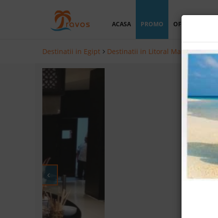
ACASA
PROMO
OFERTA PERSO
Destinatii in Egipt
Destinatii in Litoral Marea Rosie