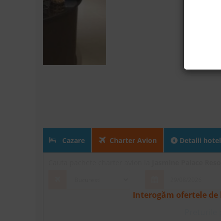
Cazare
Charter Avion
Detalii hotel
Cauta pachete charter avion la
Jasmine Palace Reso
Interogăm ofertele de 
Preturile