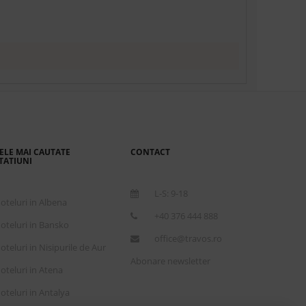
ELE MAI CAUTATE
CONTACT
TATIUNI
L-S: 9-18
oteluri in Albena
+40 376 444 888
oteluri in Bansko
office@travos.ro
oteluri in Nisipurile de Aur
Abonare newsletter
oteluri in Atena
oteluri in Antalya