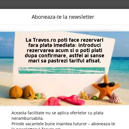
NALIZATA
DESTINATII
LOGIN
EURO
LANGUAGE
B2B
Aboneaza-te la newsletter
Hoteluri in Sahl Hasheesh
Jasmine Palace Resort & Spa
La Travos.ro poti face rezervari
fara plata imediata: introduci
rezervarea acum si o poti plati
dupa confirmare, astfel ai sanse
mari sa pastrezi tariful afisat.
Aceasta facilitate nu se aplica ofertelor cu plata
nerambursabila.
Prinde vacantele bune inaintea tuturor – aboneaza-te