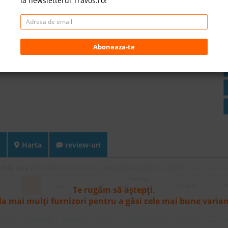
la newsletterul Travos.ro!
Aboneaza-te
Harta
review-uri
rt & Spa
din Sahl Hasheesh, Litoral Marea Rosie, Egipt.
Daca vrei s
Camera 1
Te rugăm să aștepți.
la mai mulți furnizori pentru a găsi cele mai bune varia
 pentru
cazare + avion:
7
nopti, incepand de Sambata, 29 A