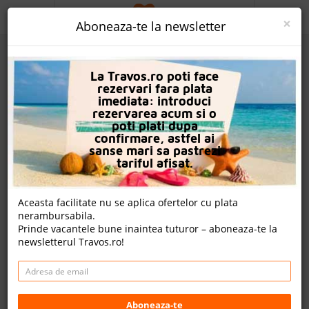
ACASA
×
Aboneaza-te la newsletter
PROMO
La Travos.ro poti face
CAUTA REZERVARE
rezervari fara plata
imediata: introduci
OFERTA PERSONALIZATA
rezervarea acum si o
poti plati dupa
DESPRE NOI
confirmare, astfel ai
sanse mari sa pastrezi
Jasmine Palace Resort & Spa
LOGIN
tariful afisat.
CAZARE
Nota
Aceasta facilitate nu se aplica ofertelor cu plata
8.4
7.8
8.0
8.5
nerambursabila.
CHARTER AVION
5726
556
5369
Prinde vacantele bune inaintea tuturor – aboneaza-te la
evaluari
evaluari
evaluari
newsletterul Travos.ro!
CAZARE + AUTOCAR
12 review-uri , nota Travos: 8.9
CONTACT
Sahl Hasheesh, Litoral Marea Rosie, Egipt
LANGUAGE
Km 18 - Sahl Hasheesh Road, Hurghada, Egipt
Aboneaza-te