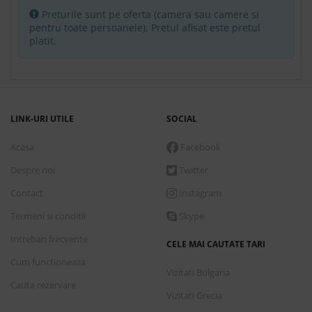
Preturile sunt pe oferta (camera sau camere si
Camera cu vedere la piscina
pentru toate persoanele). Pretul afisat este pretul
platit.
All inclusive
Conditii de plata
Detalii transport
LINK-URI UTILE
SOCIAL
Acasa
Facebook
Vineri, 28 August 2026
7 nopti
cazare de
Despre noi
Twitter
1,449.00 €
Contact
Instagram
Rezerva
Termeni si conditii
Skype
Camera Deluxe
Intrebari frecvente
All inclusive
CELE MAI CAUTATE TARI
Cum functioneaza
Vizitati Bulgaria
Cauta rezervare
Conditii de plata
Vizitati Grecia