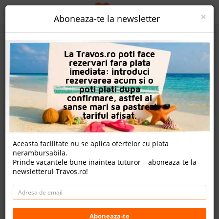
ACASA
×
Aboneaza-te la newsletter
PROMO
La Travos.ro poti face
CAUTA REZERVARE
rezervari fara plata
imediata: introduci
OFERTA PERSONALIZATA
rezervarea acum si o
poti plati dupa
DESPRE NOI
confirmare, astfel ai
sanse mari sa pastrezi
Hotel Elysees (Ex Elysees Dream Beach)
LOGIN
tariful afisat.
CAZARE
Aceasta facilitate nu se aplica ofertelor cu plata
10 review-uri , nota Travos: 7.9
nerambursabila.
CHARTER AVION
Prinde vacantele bune inaintea tuturor – aboneaza-te la
Hurghada, Litoral Marea Rosie, Egipt
newsletterul Travos.ro!
CAZARE + AUTOCAR
Dr. Hossam Omar Street Of Old Sheraton Road Hurghada,
Egypt
CONTACT
Cazare
LANGUAGE
Aboneaza-te