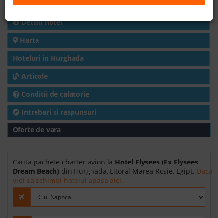
Charter avion
B2B
Detalii hotel
Harta
+40 376 444 888
Hoteluri in Hurghada
LEI
EURO
Articole
Conditii de calatorie
Intrebari si raspunsuri
Oferte de vara
Cauta pachete charter avion la
Hotel Elysees (Ex Elysees
Dream Beach)
din Hurghada, Litoral Marea Rosie, Egipt.
Daca
vrei sa schimbi hotelul apasa aici.