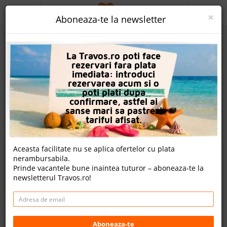
ACASA
×
Aboneaza-te la newsletter
PROMO
La Travos.ro poti face
CAUTA REZERVARE
rezervari fara plata
imediata: introduci
OFERTA PERSONALIZATA
rezervarea acum si o
poti plati dupa
DESPRE NOI
confirmare, astfel ai
sanse mari sa pastrezi
Hotel Elysees (Ex Elysees Dream Beach)
LOGIN
tariful afisat.
CAZARE
Aceasta facilitate nu se aplica ofertelor cu plata
10 review-uri , nota Travos: 7.9
nerambursabila.
CHARTER AVION
Prinde vacantele bune inaintea tuturor – aboneaza-te la
Hurghada, Litoral Marea Rosie, Egipt
newsletterul Travos.ro!
CAZARE + AUTOCAR
Dr. Hossam Omar Street Of Old Sheraton Road Hurghada,
Egypt
CONTACT
Cazare
LANGUAGE
Aboneaza-te