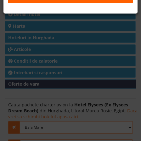
Charter avion
B2B
Detalii hotel
Harta
+40 376 444 888
Hoteluri in Hurghada
LEI
EURO
Articole
Conditii de calatorie
Intrebari si raspunsuri
Oferte de vara
Cauta pachete charter avion la
Hotel Elysees (Ex Elysees
Dream Beach)
din Hurghada, Litoral Marea Rosie, Egipt.
Daca
vrei sa schimbi hotelul apasa aici.