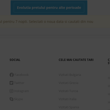
Evolutia pretului pentru alte perioade
l pentru 7 nopti. Selectati o noua data si cautati din nou
SOCIAL
CELE MAI CAUTATE TARI
C
S
Facebook
Vizitati Bulgaria
H
Twitter
Vizitati Grecia
H
Instagram
Vizitati Turcia
H
Skype
Vizitati Italia
H
Vizitati Spania