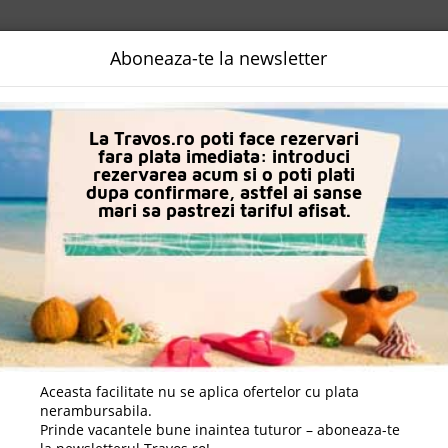
NALIZATA
DESTINATII
LOGIN
EURO
LANGUAGE
B2B
Aboneaza-te la newsletter
Hoteluri in Hurghada
Amc Royal Hotel & Spa
La Travos.ro poti face rezervari
fara plata imediata: introduci
rezervarea acum si o poti plati
dupa confirmare, astfel ai sanse
mari sa pastrezi tariful afisat.
Aceasta facilitate nu se aplica ofertelor cu plata
nerambursabila.
Prinde vacantele bune inaintea tuturor – aboneaza-te