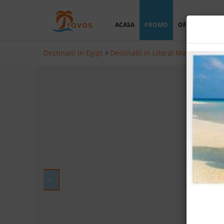
ACASA
PROMO
OFERTA PERSO
Destinatii in Egipt
Destinatii in Litoral Marea Rosie