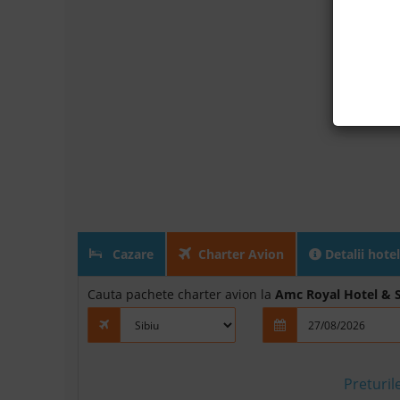
Cazare
Charter Avion
Detalii hotel
Cauta pachete charter avion la
Amc Royal Hotel & 
Preturil