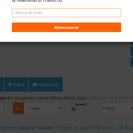
la newsletterul Travos.ro!
Aboneaza-te
Harta
review-uri
Spa
din Hurghada, Litoral Marea Rosie, Egipt.
Daca vrei sa schimbi h
Camera 1
e pentru
cazare + avion:
7
nopti, incepand de Vineri, 28 Au