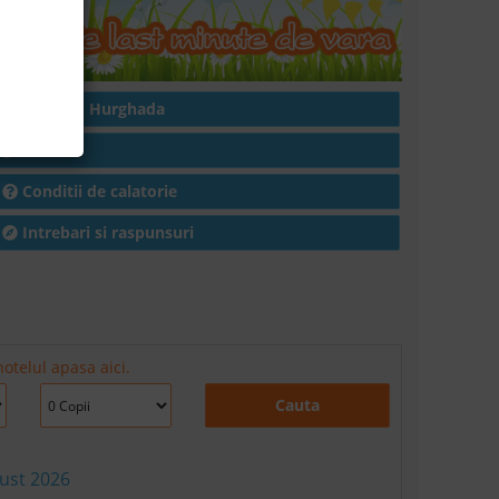
Hoteluri in Hurghada
Articole
Conditii de calatorie
Intrebari si raspunsuri
otelul apasa aici.
Cauta
gust 2026