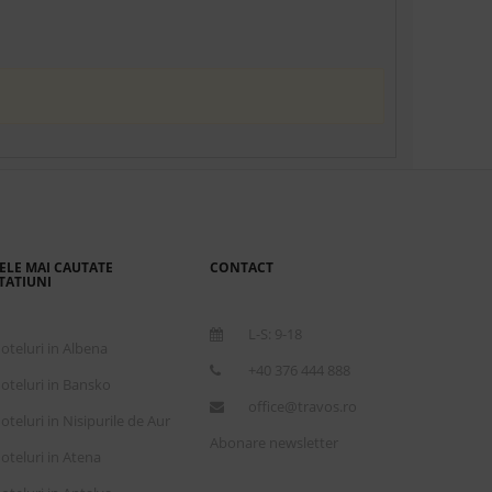
ELE MAI CAUTATE
CONTACT
TATIUNI
L-S: 9-18
oteluri in Albena
+40 376 444 888
oteluri in Bansko
office@travos.ro
oteluri in Nisipurile de Aur
Abonare newsletter
oteluri in Atena