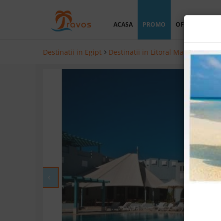
ACASA
PROMO
OFERTA PERSO
Destinatii in Egipt
Destinatii in Litoral Marea Rosie