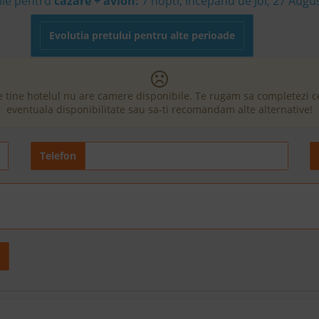
ile pentru
cazare + avion:
7
nopti, incepand de Joi, 27 Augu
Evolutia pretului pentru alte perioade
e tine hotelul nu are camere disponibile. Te rugam sa completezi 
eventuala disponibilitate sau sa-ti recomandam alte alternative!
Telefon