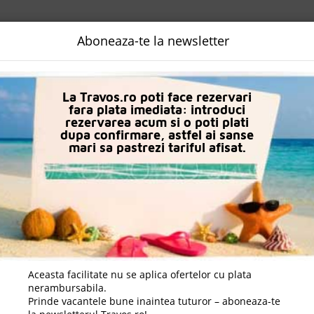
NALIZATA
DESTINATII
LOGIN
EURO
LANGUAGE
B2B
Aboneaza-te la newsletter
Hoteluri in El Gouna
Hotel Fanadir El Gouna
La Travos.ro poti face rezervari
fara plata imediata: introduci
rezervarea acum si o poti plati
dupa confirmare, astfel ai sanse
mari sa pastrezi tariful afisat.
Aceasta facilitate nu se aplica ofertelor cu plata
nerambursabila.
Prinde vacantele bune inaintea tuturor – aboneaza-te