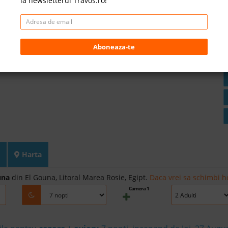
la newsletterul Travos.ro!
Aboneaza-te
Harta
una
din El Gouna, Litoral Marea Rosie, Egipt.
Daca vrei sa schimbi ho
Camera 1