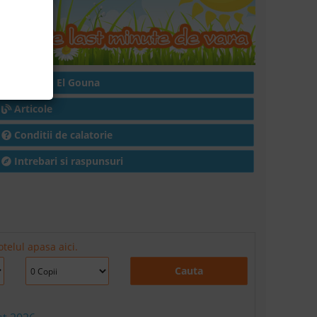
Hoteluri in El Gouna
Articole
Conditii de calatorie
Intrebari si raspunsuri
telul apasa aici.
Cauta