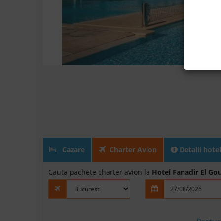
Cazare
Charter Avion
Detalii hotel
Cauta pachete charter avion la
Hotel Fanadir El Go